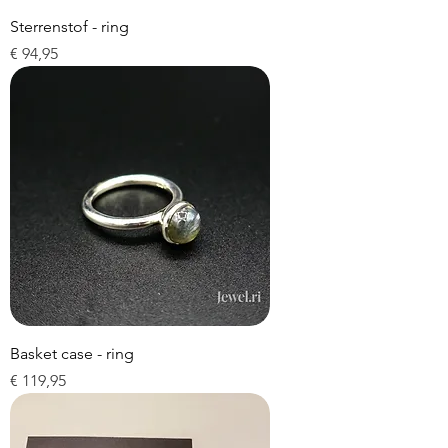
Sterrenstof - ring
Prijs
€ 94,95
Basket case - ring
Prijs
€ 119,95