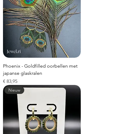
Phoenix - Goldfilled oorbellen met
japanse glaskralen
Prijs
€ 83,95
Nieuw