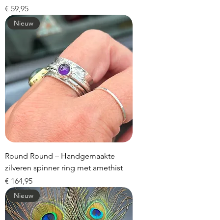
Prijs
€ 59,95
Nieuw
Round Round – Handgemaakte
zilveren spinner ring met amethist
Prijs
€ 164,95
Nieuw