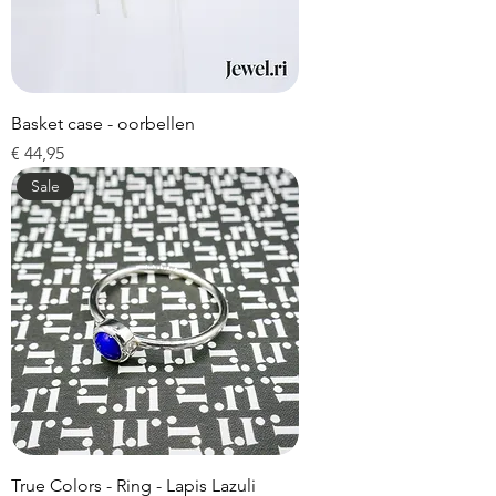
Basket case - oorbellen
Prijs
€ 44,95
Sale
True Colors - Ring - Lapis Lazuli