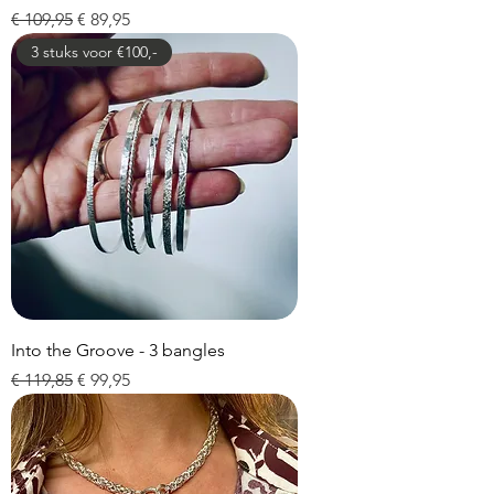
Normale prijs
Verkoopprijs
€ 109,95
€ 89,95
3 stuks voor €100,-
Into the Groove - 3 bangles
Normale prijs
Verkoopprijs
€ 119,85
€ 99,95